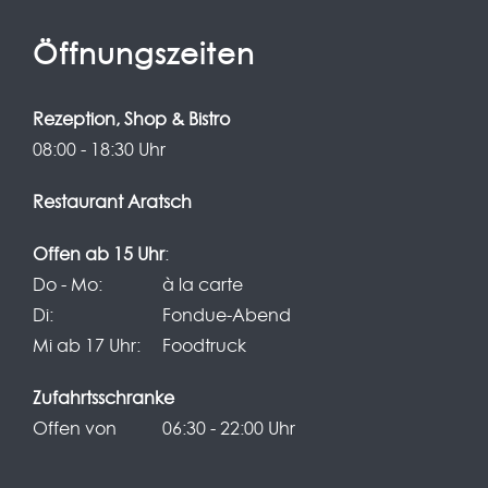
e
r
Öffnungs­zeiten
u
n
Rezeption, Shop & Bistro
g
08:00 - 18:30 Uhr
d
Restaurant Aratsch
e
r
Offen ab 15 Uhr
:
B
Do - Mo:
à la carte
e
Di:
Fondue-Abend
i
Mi ab 17 Uhr:
Foodtruck
t
Zufahrtsschranke
r
Offen von
06:30 - 22:00 Uhr
ä