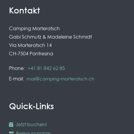
g
Kontakt
e
Camping Morteratsch
Gabi Schmutz & Madeleine Schmidt
Via Morteratsch 14
CH-7504 Pontresina
Phone:
+41 81 842 62 85
E-mail:
mail@camping-morteratsch.ch
Quick-Links
Jetzt buchen!
Belegungsplan